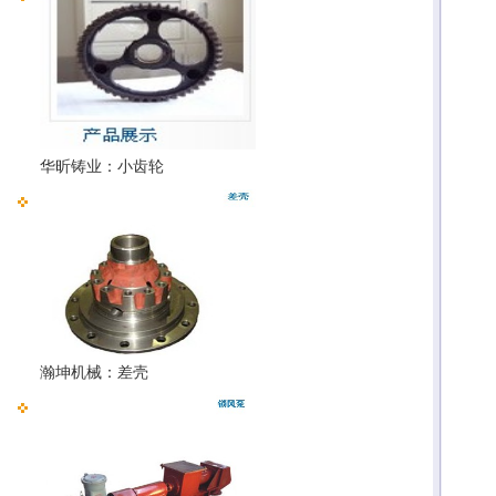
华昕铸业：小齿轮
瀚坤机械：差壳