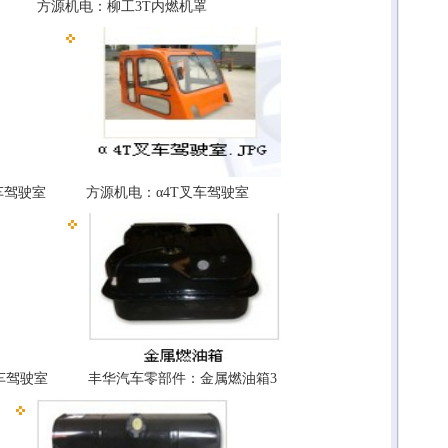
方源机电：柳工3T内燃机罩
叉车驾驶室
方源机电：α4T叉车驾驶室
叉车驾驶室
丰华汽车零部件：金属燃油箱3